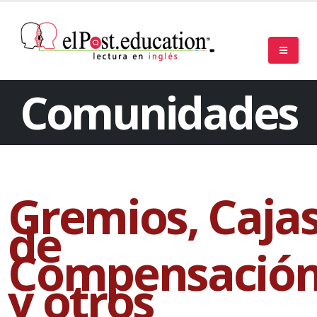
Comunidades
Gremios, Caja
de
Compensació
y otros